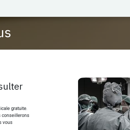
us
sulter
cale gratuite.
s conseillerons
us vous