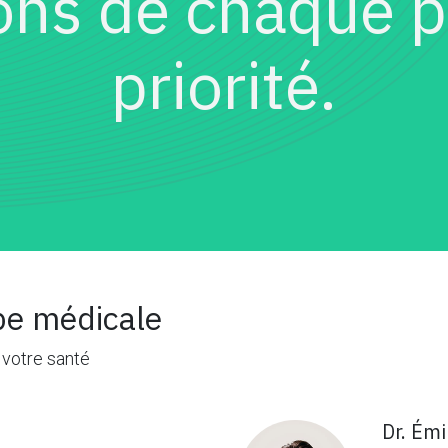
ons de chaque p
priorité.
pe médicale
 votre santé
Dr. Émi