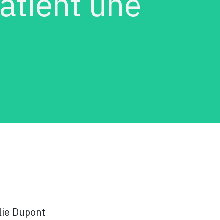
atient une
lie Dupont