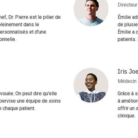
Directeur
f, Dr. Pierre est le pilier de
Émilie ad
t pleinement dans le
de plusie
rsonnalisés et d'une
Émilie a 
onnelle.
patients. 
Iris Jo
Médecin 
vouée. On peut dire qu'elle
Grâce à s
supervise une équipe de soins
à amélior
de chaque patient.
offrir un 
clinique.